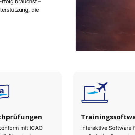
Erfolg brauchst –
terstützung, die
chprüfungen
Trainingssoftw
onform mit ICAO
Interaktive Software f