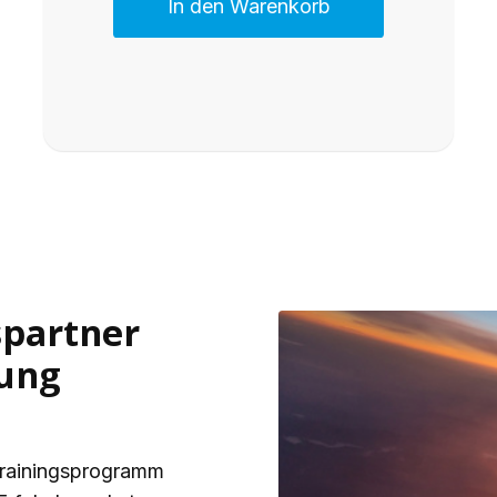
In den Warenkorb
spartner
tung
Trainingsprogramm