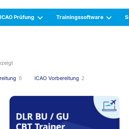
ICAO Prüfung
Trainingssoftware
S
ezeigt
reitung
6
ICAO Vorbereitung
2