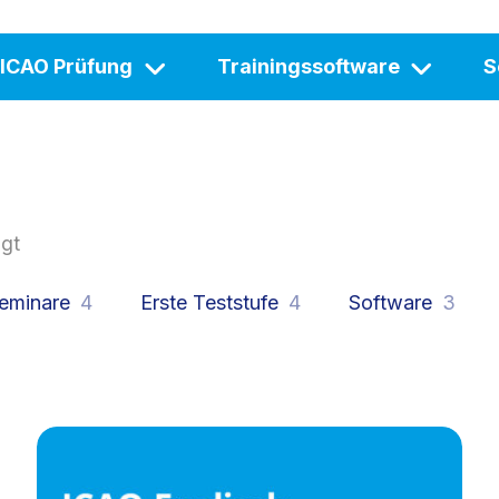
ICAO Prüfung
Trainingssoftware
S
igt
eminare
4
Erste Teststufe
4
Software
3