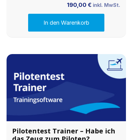
190,00
€
inkl. MwSt.
In den Warenkorb
Pilotentest Trainer – Habe ich
das Zeug zum Piloten?