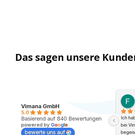
Das sagen unsere Kunde
.
Carsten S.
h ago
a month ago
Vimana GmbH
5.0
g bei Vimana. Es hat 
Ich kann mich meinen vor 
Basierend auf 840 Bewertungen
powered by
G
o
o
g
l
e
ch geklappt, von der 
Vorschreibern, nur Anschließen. 
bewerte uns auf
er die Bezahl-
Sehr übersichtlich, strukturiert und 