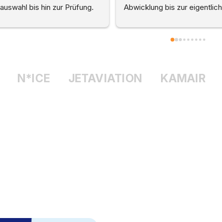
komplett entspannt, klar immernoch 
angenehm. Die 
eine Prüfung aber er hat das ganz 
fand in einer 
toll gemacht. Er hat sehr schnell 
Atmosphäre sta
geredet aber sehr verständlich, 
sehr freundlic
auch die Anmeldung alles absolut 
gut betreut gef
unkompliziert. Ich kann es nur jedem 
wieder (oder a
N*ICE
JETAVIATION
KAMAIR
empfehlen das hier zu machen.
noch auf Level
stehen noch a