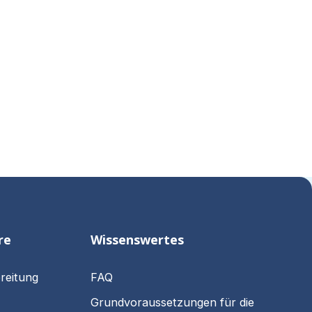
wie es auf der Homepage steht. 
VIMANA ist ein sehr gutes, seriöses 
Unternehmen, das man vorbehaltlos 
weiter empfehlen kann.
Beste Grüsse aus 
Gelsenkirchen/NRW und *danke* 
für alles.
re
Wissenswertes
reitung
FAQ
Grundvoraussetzungen für die