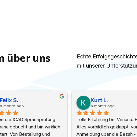
n über uns
Echte Erfolgsgeschichte
mit unserer Unterstützu
Sascha K.
martin
a month ago
3 month
Die Sprachprüfung war super, ich 
Von der Buchu
hatte die beim Matthias selbst 
empfand ich d
gemacht und die Atmosphäre war 
als einfach, pr