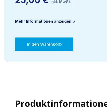
25,00
€
inkl. MwSt.
Mehr Informationen anzeigen
In den Warenkorb
Express
Option:
Zertifikat
am
selben
Tag
Menge
Produktinformation