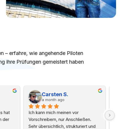
n – erfahre, wie angehende Piloten
ng ihre Prüfungen gemeistert haben
 P.
Meinen Namen sage ich K.
s ago
3 months ago
ng bis zum Abschluss 
Ich bin Freizeitflieger in Deutschland 
en gesamten Prozess 
mit einem Ultraleichtflugzeug (SPL) 
ofessionell und 
und wollte schon immer "mehr", das 