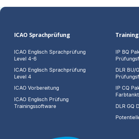
ICAO Sprachprüfung
Trainin
ICAO Englisch Sprachprüfung
IP BQ Pak
Level 4-6
Prüfungsf
ICAO Englisch Sprachprüfung
DLR BU/GU
Level 4
Prüfungsf
ICAO Vorbereitung
IP CQ Pa
Farbtankt
ICAO Englisch Prüfung
Trainingssoftware
DLR GQ D
Potentiel